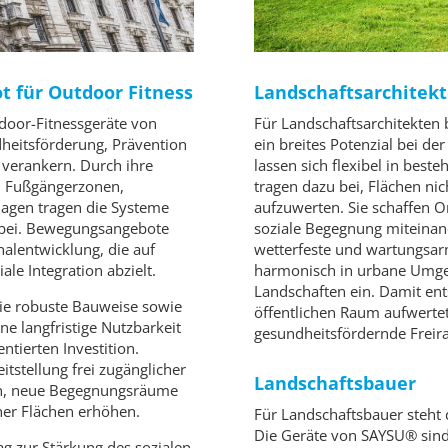
Landschaftsarchitek
 für Outdoor Fitness
Für Landschaftsarchitekten
door-Fitnessgeräte von
ein breites Potenzial bei d
heitsförderung, Prävention
lassen sich flexibel in bes
 verankern. Durch ihre
tragen dazu bei, Flächen nic
n, Fußgängerzonen,
aufzuwerten. Sie schaffen 
lagen tragen die Systeme
soziale Begegnung miteinan
 bei. Bewegungsangebote
wetterfeste und wartungsar
nalentwicklung, die auf
harmonisch in urbane Umge
le Integration abzielt.
Landschaften ein. Damit ents
die robuste Bauweise sowie
öffentlichen Raum aufwerte
ne langfristige Nutzbarkeit
gesundheitsfördernde Freir
ntierten Investition.
tstellung frei zugänglicher
Landschaftsbauer
ern, neue Begegnungsräume
cher Flächen erhöhen.
Für Landschaftsbauer steht 
Die Geräte von SAYSU® sind
ag zur Stärkung des sozialen