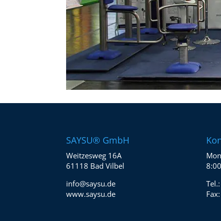
SAYSU® GmbH
Kon
Weitzesweg 16A
Mont
61118 Bad Vilbel
8:00
info@saysu.de
Tel.
www.saysu.de
Fax