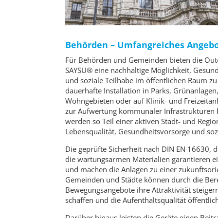
Behörden – Umfangreiches Angebot
Für Behörden und Gemeinden bieten die Out
SAYSU® eine nachhaltige Möglichkeit, Gesund
und soziale Teilhabe im öffentlichen Raum zu
dauerhafte Installation in Parks, Grünanlage
Wohngebieten oder auf Klinik- und Freizeitan
zur Aufwertung kommunaler Infrastrukturen
werden so Teil einer aktiven Stadt- und Regio
Lebensqualität, Gesundheitsvorsorge und sozia
Die geprüfte Sicherheit nach DIN EN 16630, 
die wartungsarmen Materialien garantieren ei
und machen die Anlagen zu einer zukunftsorie
Gemeinden und Städte können durch die Berei
Bewegungsangebote ihre Attraktivität steig
schaffen und die Aufenthaltsqualität öffentli
Darüber hinaus leisten die Geräte einen Beitr