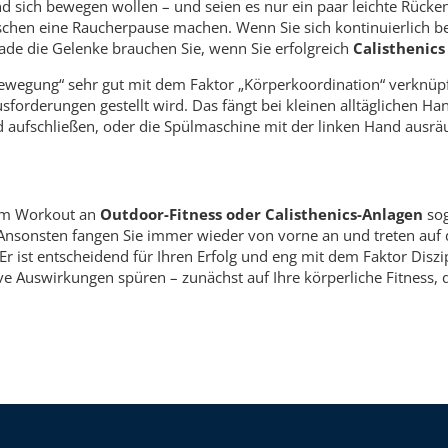
 sich bewegen wollen – und seien es nur ein paar leichte Rücken
chen eine Raucherpause machen. Wenn Sie sich kontinuierlich b
rade die Gelenke brauchen Sie, wenn Sie erfolgreich
Calisthenic
Bewegung“ sehr gut mit dem Faktor „Körperkoordination“ verknüp
orderungen gestellt wird. Das fängt bei kleinen alltäglichen Han
 aufschließen, oder die Spülmaschine mit der linken Hand ausräu
beim Workout an
Outdoor-Fitness oder Calisthenics-Anlagen
sog
Ansonsten fangen Sie immer wieder von vorne an und treten auf der
 Er ist entscheidend für Ihren Erfolg und eng mit dem Faktor Diszi
ve Auswirkungen spüren – zunächst auf Ihre körperliche Fitness, 