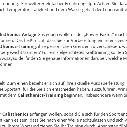
Verdauung. Ein weiterer einfacher Ernährungstipp: Achten Sie dar
ach Temperatur, Tätigkeit und dem Wassergehalt der Lebensmittel, 
listhenics-Anlage
Gas geben wollen – der „Power-Faktor“ macht 
önnen. Das heißt nicht, dass Sie zur Vorbereitung ein intensives
sthenics-Training
, ihre persönlichen Grenzen zu verschieben: wo
ergewicht trainiert? Für ein zielgerichtetes Krafttraining sollte
ww.saysu.de) finden Sie genaue Informationen darüber, welche 
können.
lt: Zum einen bezieht er sich auf Ihre aktuelle Ausdauerleistung,
 die Sportart, für die Sie sich entschieden haben, auszuführen. Wir
e mit dem
Calisthenics-Training
beginnen, insbesondere wenn Sie
r
Calisthenics
anfangen wollen, sobald Sie sich für den Sport en
t kann es sein, dass Sie nach einer Weile nachzulassen und sich 
 zu Ihrem Wort und ziehen Sie Ihr Training durch! Ansonsten fühle