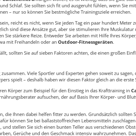
und Schlaf. Sie sollten sich fit und ausgeruht fühlen, wenn Sie 
nen – nur so können Sie bestmögliche Trainingsziele erreichen.
 sein, reicht es nicht, wenn Sie jeden Tag ein paar hundert Meter 
h sind diese Ansätze gut, aber sie stimulieren Ihre Muskulatur 
n Sie stärkere Reize. Entweder Sie arbeiten mit Hilfe Ihres Körpe
etwa mit Freihandeln oder an
Outdoor-Fitnessgeräten
.
ällt, sollten Sie auf sieben Faktoren achten, die einen großen Einf
 zusammen. Viele Sportler und Experten gehen soweit zu sagen, 
ers spielt – deshalb haben wir diesen Faktor gleich an die erste S
en Körper zum Beispiel für den Einstieg in das Krafttraining in
C
Ernährungsberater aufsuchen, der auf Basis Ihrer Körper- und Bl
n, die Ihnen dabei helfen fitter zu werden. Grundsätzlich sollten
für können Sie bei ballaststoffreichen Lebensmitteln zuschlagen-
, und stellen Sie sich einen bunten Teller aus verschiedenen O
 Farben, Gerüche und den Geschmack intensiv wahrzunehmen. Das 