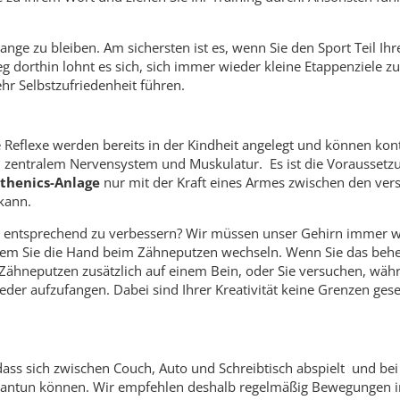
ange zu bleiben. Am sichersten ist es, wenn Sie den Sport Teil Ih
eg dorthin lohnt es sich, sich immer wieder kleine Etappenziele zu
hr Selbstzufriedenheit führen.
Reflexe werden bereits in der Kindheit angelegt und können kont
zentralem Nervensystem und Muskulatur. Es ist die Voraussetzu
sthenics-Anlage
nur mit der Kraft eines Armes zwischen den ve
kann.
 entsprechend zu verbessern? Wir müssen unser Gehirn immer wie
 indem Sie die Hand beim Zähneputzen wechseln. Wenn Sie das beh
 Zähneputzen zusätzlich auf einem Bein, oder Sie versuchen, wäh
er aufzufangen. Dabei sind Ihrer Kreativität keine Grenzen gese
dass sich zwischen Couch, Auto und Schreibtisch abspielt und b
 antun können. Wir empfehlen deshalb regelmäßig Bewegungen in I